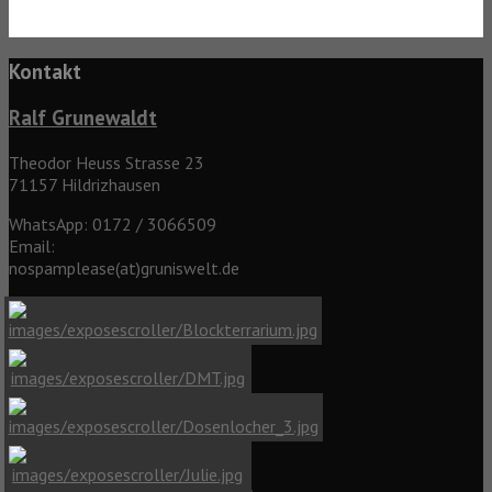
Kontakt
Ralf Grunewaldt
Theodor Heuss Strasse 23
71157 Hildrizhausen
WhatsApp: 0172 / 3066509
Email:
nospamplease(at)gruniswelt.de