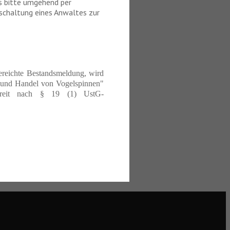
as bitte umgehend per
nschaltung eines Anwaltes zur
gereichte Bestandsmeldung, wird
t und Handel von Vogelspinnen"
befreit nach § 19 (1) UstG-