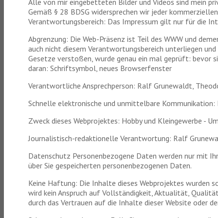
Alle von mir eingebetteten Bilder und Videos sind mein pr
Gemäß § 28 BDSG widersprechen wir jeder kommerziellen
Verantwortungsbereich: Das Impressum gilt nur für die In
Abgrenzung: Die Web-Präsenz ist Teil des WWW und dement
auch nicht diesem Verantwortungsbereich unterliegen und 
Gesetze verstoßen, wurde genau ein mal geprüft: bevor s
daran: Schriftsymbol, neues Browserfenster
Verantwortliche Ansprechperson: Ralf Grunewaldt,
Theodo
Schnelle elektronische und unmittelbare Kommunikation
Zweck dieses Webprojektes: Hobby und Kleingewerbe - Ums
Journalistisch-redaktionelle Verantwortung: Ralf Grunew
Datenschutz Personenbezogene Daten werden nur mit Ihrem
über Sie gespeicherten personenbezogenen Daten.
Keine Haftung: Die Inhalte dieses Webprojektes wurden so
wird kein Anspruch auf Vollständigkeit, Aktualität, Quali
durch das Vertrauen auf die Inhalte dieser Website oder d