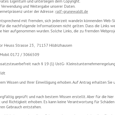
ivates Eigentum und unterliegen dem Copyright.
 Verwendung und Weitergabe unserer Daten.
ternetpräsenz unter der Adresse:
ralf-grunewaldt.de
sprechend mit fremden, sich jederzeit wandeln könnenden Web-Site
für die nachfolgende Informationen nicht gelten. Dass die Links w
ie hier aufgenommen wurden. Solche Links, die zu fremden Webproje
r Heuss Strasse 23,
71157 Hildrizhausen
: Mobil 0172 / 3066509
atzsteuerbefreit nach § 19 (1) UstG- Kleinstunternehmerregelung
aldt
 Wissen und Ihrer Einwilligung erhoben. Auf Antrag erhalten Sie 
rgfältig geprüft und nach bestem Wissen erstellt. Aber für die hi
tät und Richtigkeit erhoben. Es kann keine Verantwortung für Schäd
eren Gebrauch entstehen.