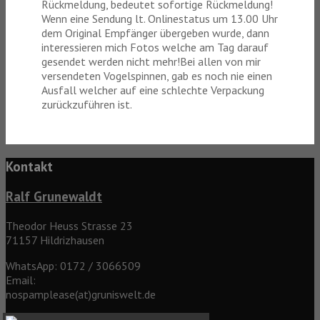
Rückmeldung, bedeutet sofortige Rückmeldung!
Wenn eine Sendung lt. Onlinestatus um 13.00 Uhr
dem Original Empfänger übergeben wurde, dann
interessieren mich Fotos welche am Tag darauf
gesendet werden nicht mehr!Bei allen von mir
versendeten Vogelspinnen, gab es noch nie einen
Ausfall welcher auf eine schlechte Verpackung
zurückzuführen ist.
Kontakt
Ralf Grunewaldt
Theodor Heuss Strasse 23
71157 Hildrizhausen
WhatsApp: 0172 / 3066509
Email:
nospamplease(at)gruniswelt.de