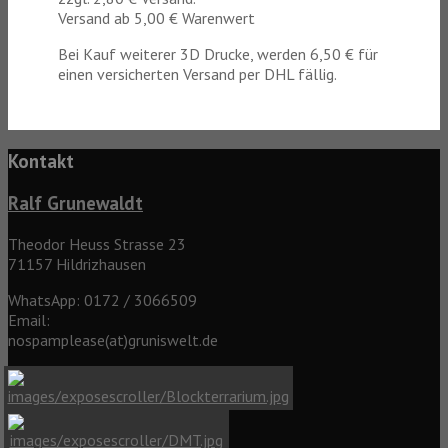
Versand ab 5,00 € Warenwert
Bei Kauf weiterer 3D Drucke, werden 6,50 € für
einen versicherten Versand per DHL fällig.
Kontakt
Ralf Grunewaldt
Theodor Heuss Strasse 23
71157 Hildrizhausen
WhatsApp: 0172 / 3066509
Email:
nospamplease(at)gruniswelt.de